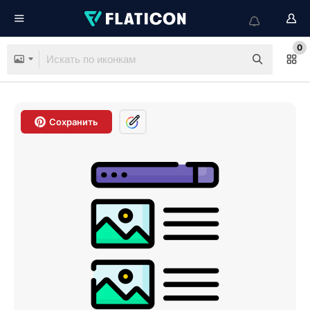
0
Сохранить