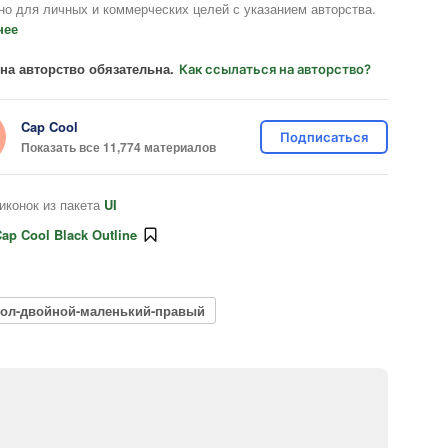
но для личных и коммерческих целей с указанием авторства.
нее
на авторство обязательна.
Как ссылаться на авторство?
Cap Cool
Подписаться
Показать все 11,774 материалов
иконок из пакета
UI
ap Cool Black Outline
гол-двойной-маленький-правый