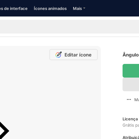
s de interface
Ícones animados
Mais
Editar ícone
Ângulo
Ma
Licença 
Grátis p
Atribuiç