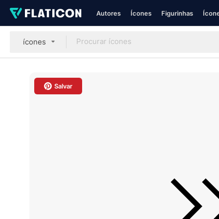
Autores
Ícones
Figurinhas
Ícone
ícones
Salvar