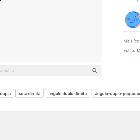
Mais íc
Estilo:
C
 dupla
seta direita
ângulo duplo direito
ângulo-duplo-pequeno-