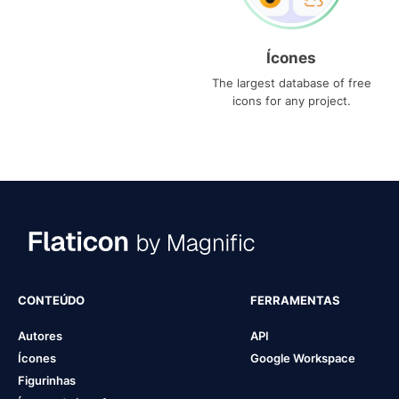
Ícones
The largest database of free
icons for any project.
CONTEÚDO
FERRAMENTAS
Autores
API
Ícones
Google Workspace
Figurinhas