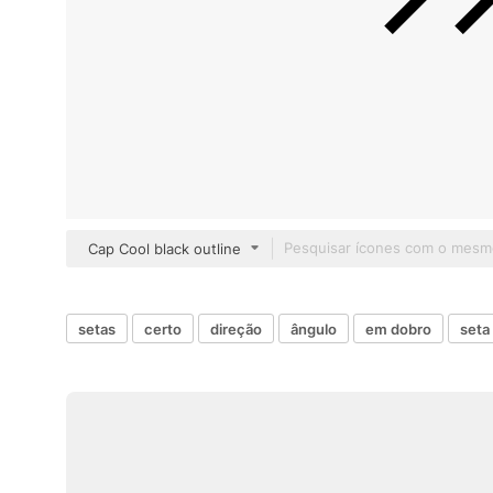
Cap Cool black outline
setas
certo
direção
ângulo
em dobro
seta