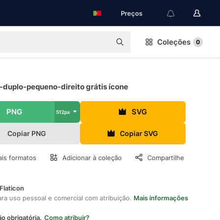
Preços
Coleções
0
-duplo-pequeno-direito grátis ícone
PNG
SVG
512px
Copiar PNG
Copiar SVG
is formatos
Adicionar à coleção
Compartilhe
Flaticon
ara uso pessoal e comercial com atribuição.
Mais informações
ão obrigatória.
Como atribuir?