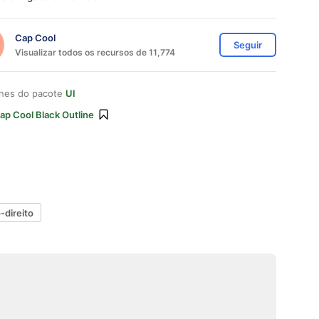
Cap Cool
Seguir
Visualizar todos os recursos de 11,774
ones do pacote
UI
ap Cool Black Outline
direito