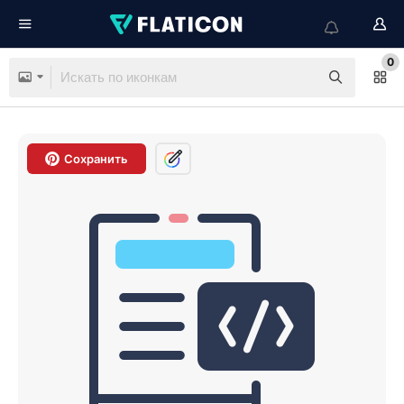
0
Сохранить