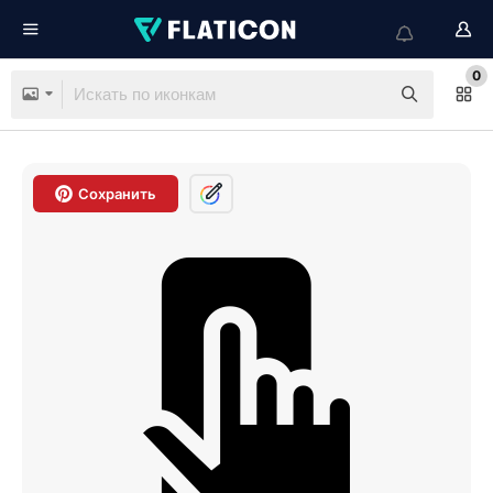
0
Сохранить