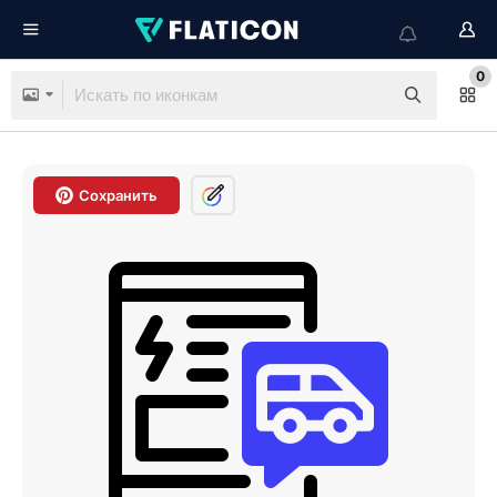
0
Сохранить