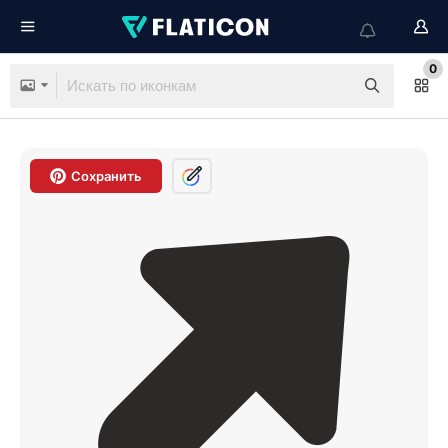
0
Сохранить