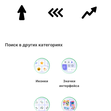
Поиск в других категориях
Иконки
Значки
интерфейса