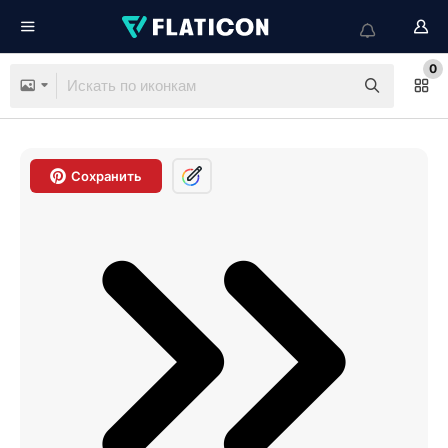
0
Сохранить