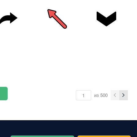
из
500