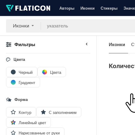
Авторы
Иконки
Стикеры
Значк
Иконки
Фильтры
Иконки
С
Цвета
Количес
Черный
Цвета
Градиент
Форма
Контур
С заполнением
Линейный цвет
Нарисованные от руки