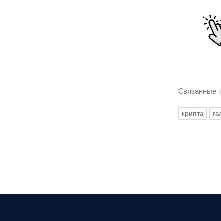
Связанные т
крипта
га