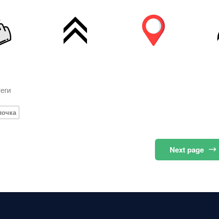
еги
лочка
Next
page