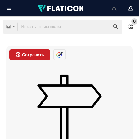
0
Сохранить