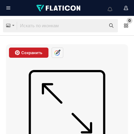
0
Сохранить