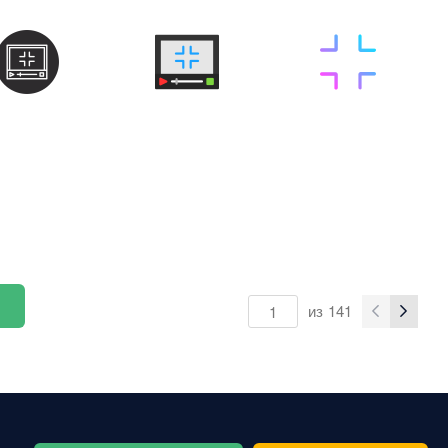
из
141