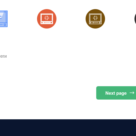
еги
Next
page