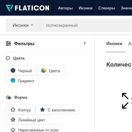
Авторы
Иконки
Стикеры
Значк
Иконки
Фильтры
Иконки
А
Цвета
Количес
Черный
Цвета
Градиент
Форма
Контур
С заполнением
Линейный цвет
Нарисованные от руки