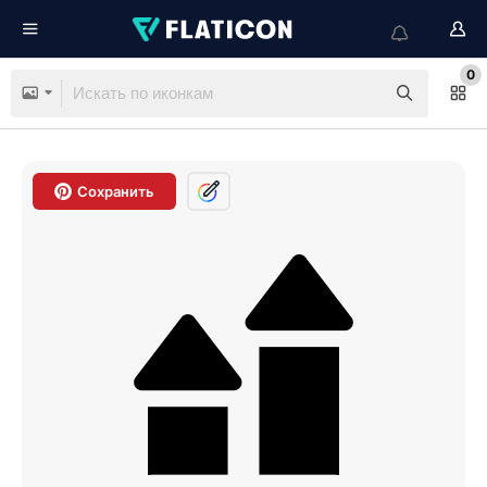
0
Сохранить