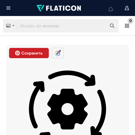
0
Сохранить