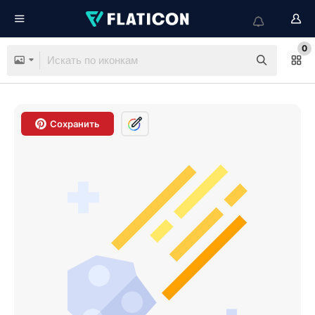
0
Сохранить