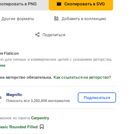
копировать в PNG
Скопировать в SVG
Другие форматы
Добавить в коллекцию
Поделиться
я Flaticon
но для личных и коммерческих целей с указанием авторства.
нее
на авторство обязательна.
Как ссылаться на авторство?
Magnific
Подписаться
Показать все 3,282,856 материалов
иконок из пакета
Carpentry
asic Rounded Filled