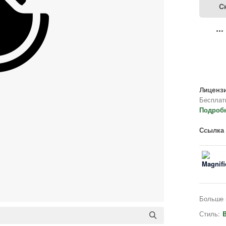
С
Лицензи
Бесплат
Подроб
Ссылка 
Больше 
Стиль:
B