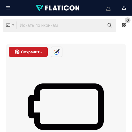
0
Сохранить