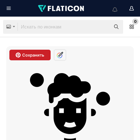
0
Сохранить