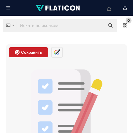
0
Сохранить