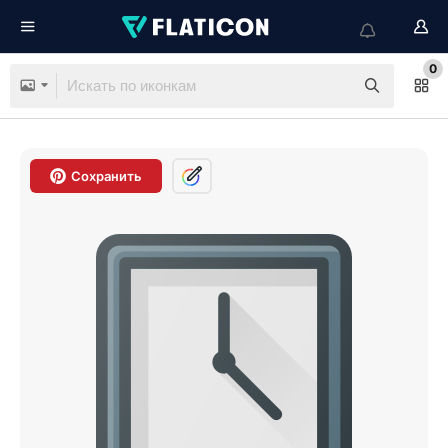
0
Сохранить