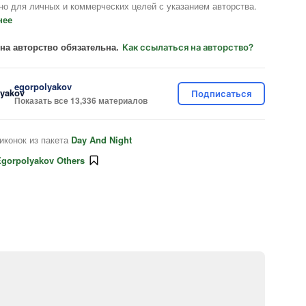
но для личных и коммерческих целей с указанием авторства.
нее
на авторство обязательна.
Как ссылаться на авторство?
egorpolyakov
Подписаться
Показать все 13,336 материалов
иконок из пакета
Day And Night
gorpolyakov Others