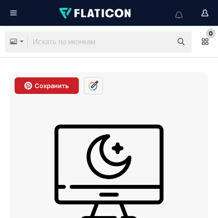
0
Сохранить