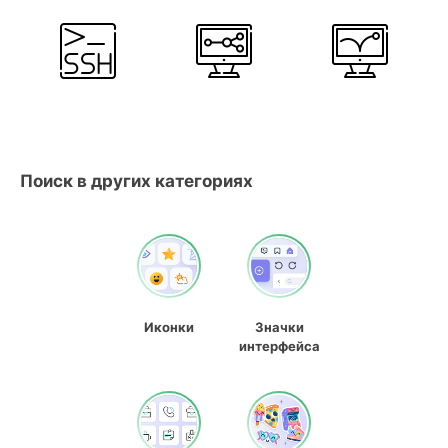
Поиск в других категориях
Иконки
Значки
интерфейса