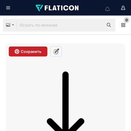
0
Сохранить