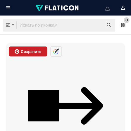
0
Сохранить