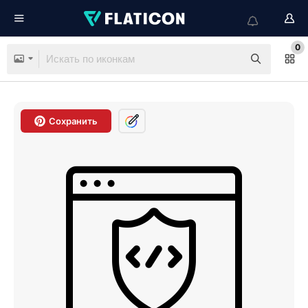
0
Сохранить