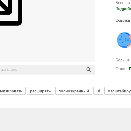
Бесплат
Подроб
Ссылка 
Больше 
Стиль:
P
мизировать
расширять
полноэкранный
ui
масштабир