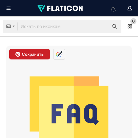
0
Сохранить