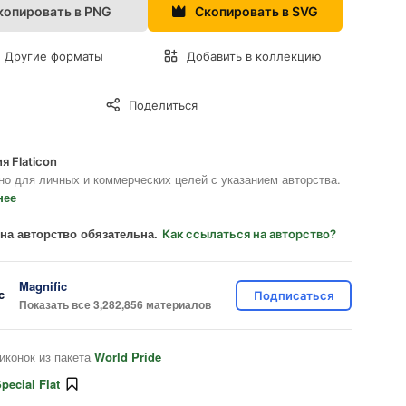
копировать в PNG
Скопировать в SVG
Другие форматы
Добавить в коллекцию
Поделиться
я Flaticon
но для личных и коммерческих целей с указанием авторства.
нее
на авторство обязательна.
Как ссылаться на авторство?
Magnific
Подписаться
Показать все 3,282,856 материалов
иконок из пакета
World Pride
pecial Flat