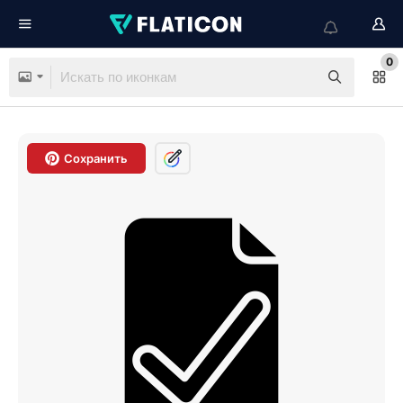
0
Сохранить