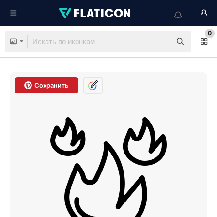
0
Сохранить