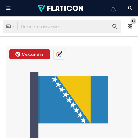
0
Сохранить