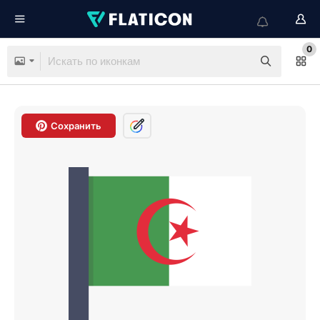
0
Сохранить