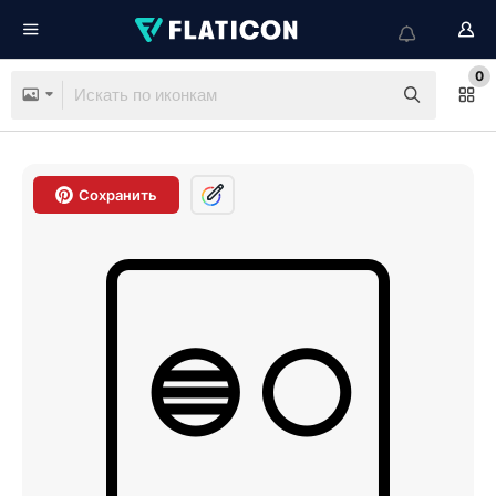
0
Сохранить