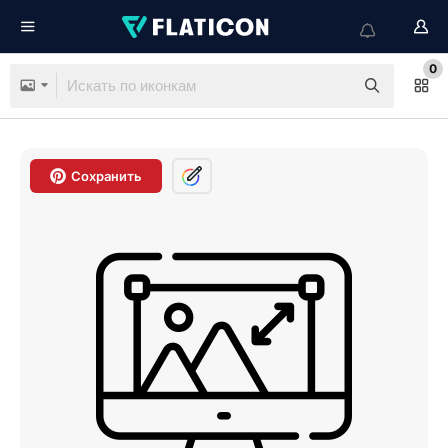
0
Сохранить