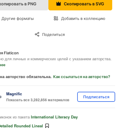
копировать в PNG
Скопировать в SVG
Другие форматы
Добавить в коллекцию
Поделиться
я Flaticon
но для личных и коммерческих целей с указанием авторства.
нее
на авторство обязательна.
Как ссылаться на авторство?
Magnific
Подписаться
Показать все 3,282,856 материалов
иконок из пакета
International Literacy Day
etailed Rounded Lineal