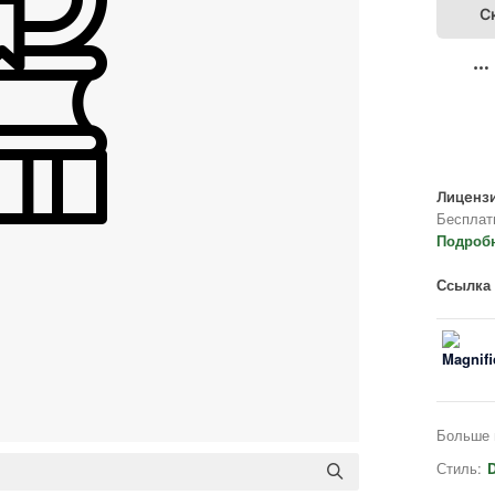
С
Лицензи
Бесплат
Подроб
Ссылка 
Больше 
Стиль:
D