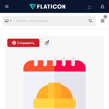
0
Сохранить