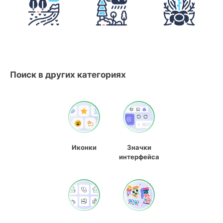
Поиск в других категориях
Иконки
Значки
интерфейса