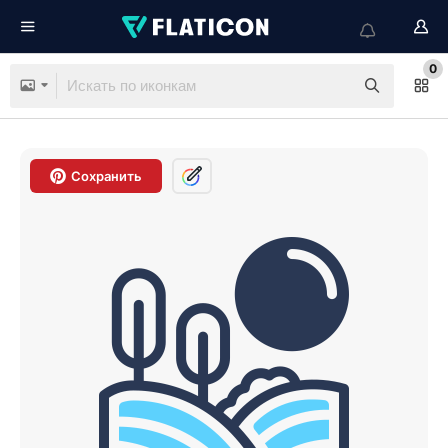
0
Сохранить