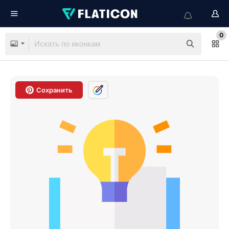
0
Сохранить