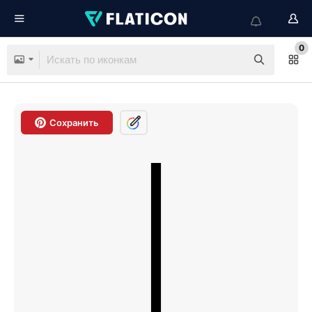
0
Сохранить