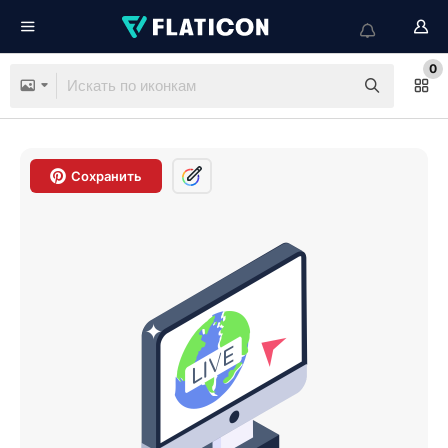
0
Сохранить