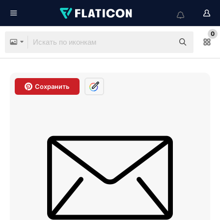
0
Сохранить