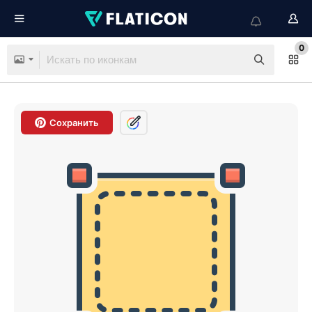
0
Сохранить