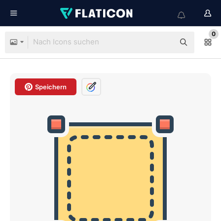
0
Speichern