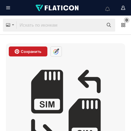
0
Сохранить