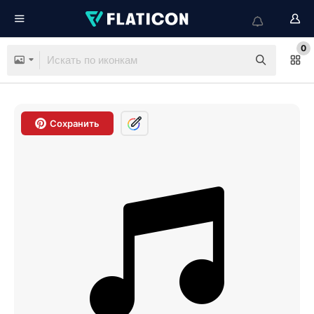
0
Сохранить