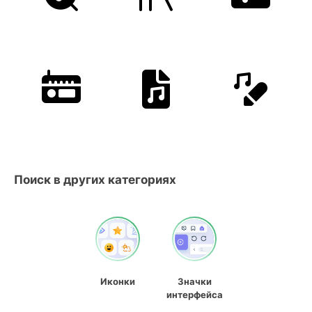
Поиск в других категориях
Иконки
Значки
интерфейса