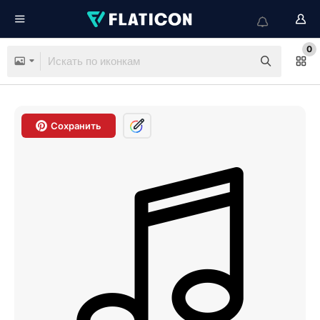
0
Сохранить