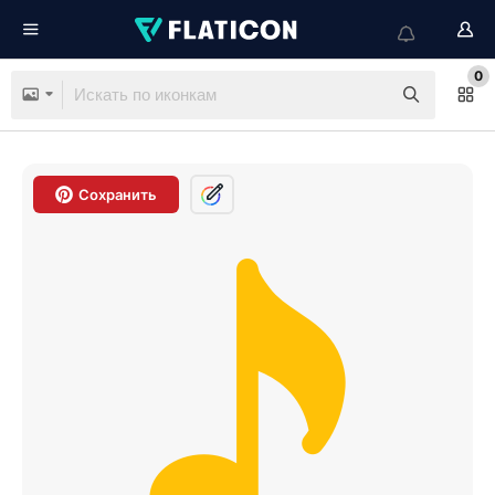
0
Сохранить