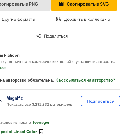
копировать в PNG
Скопировать в SVG
Другие форматы
Добавить в коллекцию
Поделиться
я Flaticon
но для личных и коммерческих целей с указанием авторства.
нее
на авторство обязательна.
Как ссылаться на авторство?
Magnific
Подписаться
Показать все 3,282,832 материалов
иконок из пакета
Teenager
pecial Lineal Color