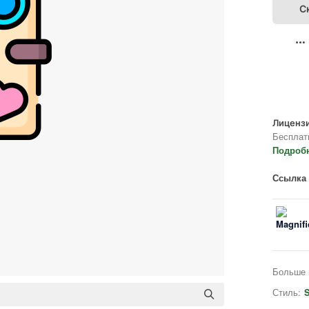
С
Лицензи
Бесплат
Подроб
Ссылка 
Больше 
Стиль:
S