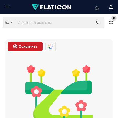
0
Сохранить