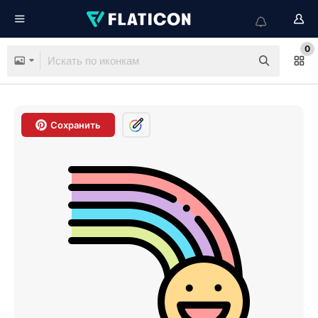
0
Сохранить